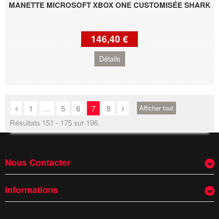
MANETTE MICROSOFT XBOX ONE CUSTOMISÉE SHARK
146,40 €
Détails
1
...
5
6
7
8
Afficher tout
Résultats 151 - 175 sur 196.
Nous Contacter
Informations