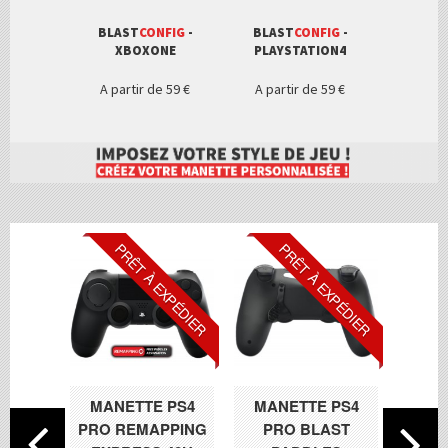
BLAST
CONFIG
-
BLAST
CONFIG
-
XBOXONE
PLAYSTATION4
A partir de
59 €
A partir de
59 €
PRÊT À EXPÉDIER
PRÊT À EXPÉDIER
P
MANETTE PS4
MANETTE PS4
MAN
PRO REMAPPING
PRO BLAST
PR