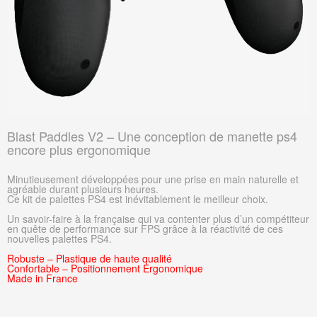
Blast Paddles V2 – Une conception de manette ps4
encore plus ergonomique
Minutieusement
développées
pour une prise en main naturelle et
agréable durant plusieurs heures
.
Ce kit de palettes PS4 est inévitablement le meilleur choix.
Un savoir-faire à la française qui va contenter plus d’un compétiteur
en quête de performance sur FPS grâce à la réactivité de ces
nouvelles palettes PS4.
Robuste – Plastique de haute qualité
Confortable – Positionnement Ergonomique
Made in France