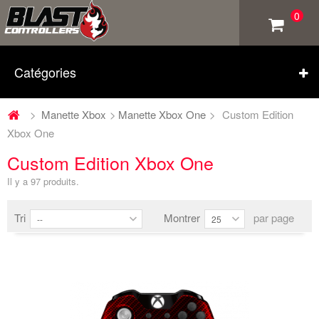
0
Catégories
>
Manette Xbox
>
Manette Xbox One
>
Custom Edition
Xbox One
Custom Edition Xbox One
Il y a 97 produits.
Tri
Montrer
par page
--
25