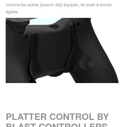
comme les autres joueurs déjà équipés, de jouer à armes
égales.
PLATTER CONTROL BY
BLAST CONTROLLERS