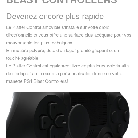
Devenez encore plus rapide
Le Platter Control amovible s'installe sur votre croix
directionnelle et vous offre une surface plus adéquate pour vos
mouvements les plus techniques.
En matière polypro, doté d'un léger granité grippant et un
touché agréable.
Le Platter Control est également livré en plusieurs coloris afin
de s'adapter au mieux à la personnalisation finale de votre
manette PS4 Blast Controllers!