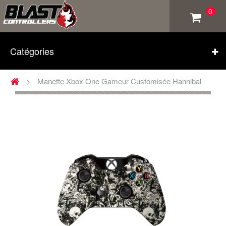
0
Catégories
>
Manette Xbox One Gameur Customisée Hannibal