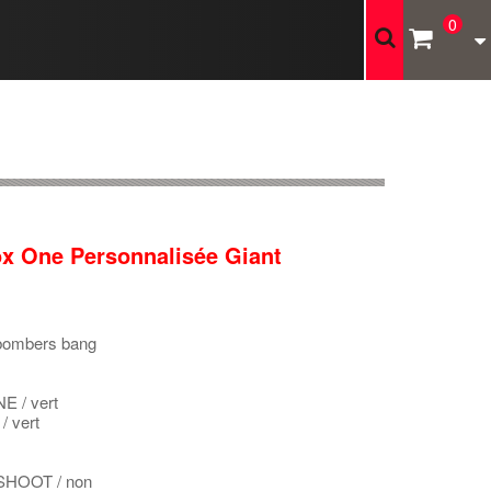
0
ox One Personnalisée Giant
ombers bang
 / vert
 vert
SHOOT / non