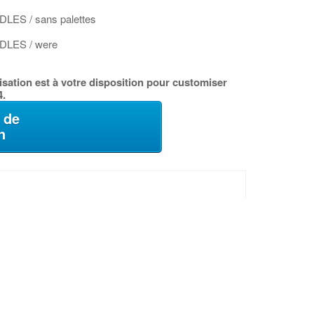
ES / sans palettes
LES / were
sation est à votre disposition pour customiser
4.
 de
n