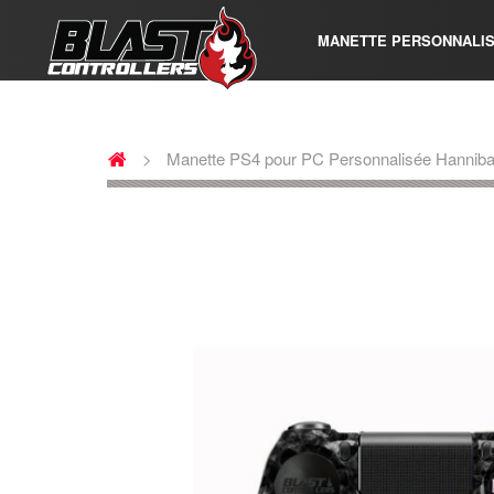
MANETTE PERSONNALI
>
Manette PS4 pour PC Personnalisée Hanniba