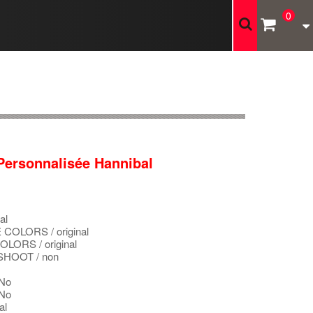
0
Personnalisée Hannibal
al
OLORS / original
ORS / original
SHOOT / non
 No
 No
al